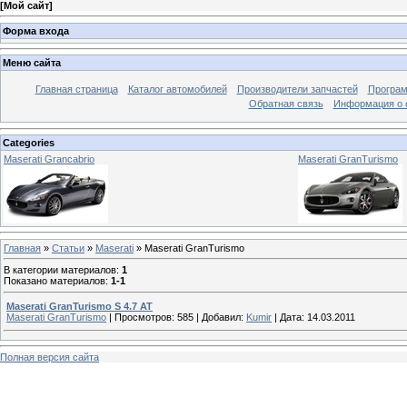
[
Мой сайт
]
Форма входа
Меню сайта
Главная страница
Каталог автомобилей
Производители запчастей
Програм
Обратная связь
Информация о 
Categories
Maserati Grancabrio
Maserati GranTurismo
Главная
»
Статьи
»
Maserati
» Maserati GranTurismo
В категории материалов
:
1
Показано материалов
:
1-1
Maserati GranTurismo S 4.7 AT
Maserati GranTurismo
|
Просмотров:
585
|
Добавил:
Kumir
|
Дата:
14.03.2011
Полная версия сайта