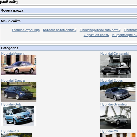
[
Мой сайт
]
Форма входа
Меню сайта
Главная страница
Каталог автомобилей
Производители запчастей
Програм
Обратная связь
Информация о 
Categories
Hyundai Accent
Hyundai Centennial
Hyundai Elantra
Hyundai Equus
Hyundai Getz
Hyundai Grandeur
Hyundai i10
Hyundai i20