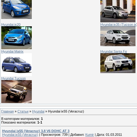
Hyundai ix20
Hyundai ix35 (Tucson ix
Hyundai Matrix
Hyundai Santa Fe
Hyundai Tucson
Главная
»
Статьи
»
Hyundai
» Hyundai ix55 (Veracruz)
В категории материалов
:
1
Показано материалов
:
1-1
Hyundai ix55 (Veracruz) 3.8 V6 DOHC AT 3
Hyundai ix55 (Veracruz)
|
Просмотров:
739
|
Добавил:
Kumir
|
Дата:
01.03.2011