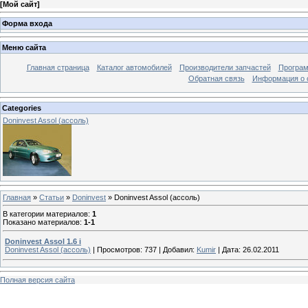
[
Мой сайт
]
Форма входа
Меню сайта
Главная страница
Каталог автомобилей
Производители запчастей
Програм
Обратная связь
Информация о 
Categories
Doninvest Assol (ассоль)
Главная
»
Статьи
»
Doninvest
» Doninvest Assol (ассоль)
В категории материалов
:
1
Показано материалов
:
1-1
Doninvest Assol 1.6 i
Doninvest Assol (ассоль)
|
Просмотров:
737
|
Добавил:
Kumir
|
Дата:
26.02.2011
Полная версия сайта