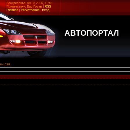
Воскресенье, 09.08.2026, 11:46
Приветствую Вас
Гость
|
RSS
Главная
|
Регистрация
|
Вход
АВТОПОРТАЛ
am CSR