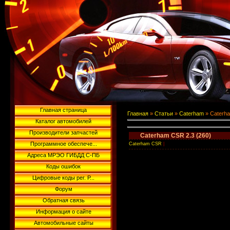
Главная страница
Главная
»
Статьи
»
Caterham
» Caterh
Каталог автомобилей
Производители запчастей
Caterham CSR 2.3 (260)
Программное обеспече...
Caterham CSR
|
Адреса МРЭО ГИБДД С-ПБ
Коды ошибок
Цифровые коды рег. Р...
Форум
Обратная связь
Информация о сайте
Автомобильные сайты