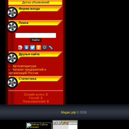
Доска объявлений
Форма входа
Поиск
Друзья сайта
Автолитература
Каталог предприятий и
организаций России
Статистика
Онлайн всего:
3
Гостей:
3
Пользователей:
0
Мадис.рф
© 2026