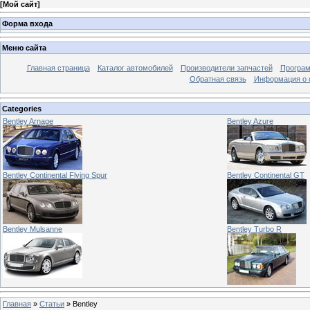
[
Мой сайт
]
Форма входа
Меню сайта
Главная страница
Каталог автомобилей
Производители запчастей
Програм
Обратная связь
Информация о 
Categories
Bentley Arnage
Bentley Azure
Bentley Continental Flying Spur
Bentley Continental GT
Bentley Mulsanne
Bentley Turbo R
Главная
»
Статьи
» Bentley