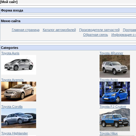
[
Мой сайт
]
Форма входа
Меню сайта
Главная страница
Каталог автомобилей
Производители запчастей
Програм
Обратная связь
Информация о 
Categories
Toyota Auris
Toyota 4Runner
Toyota Avensis
Toyota Aygo
Toyota Corolla
Toyota FJ Cruiser
Toyota Highlander
Toyota Hilux