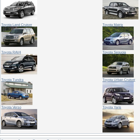
Toyota Land Cruiser
Toyota Matrix
Toyota RAV4
Toyota Sequoia
Toyota Tundra
Toyota Urban Cruiser
Toyota Verso
Toyota Yaris