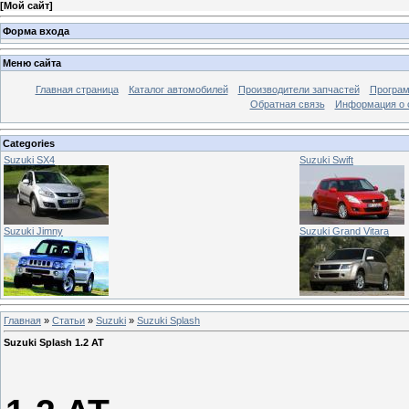
[
Мой сайт
]
Форма входа
Меню сайта
Главная страница
Каталог автомобилей
Производители запчастей
Програм
Обратная связь
Информация о 
Categories
Suzuki SX4
Suzuki Swift
Suzuki Jimny
Suzuki Grand Vitara
Главная
»
Статьи
»
Suzuki
»
Suzuki Splash
Suzuki Splash 1.2 AT
Suzuki