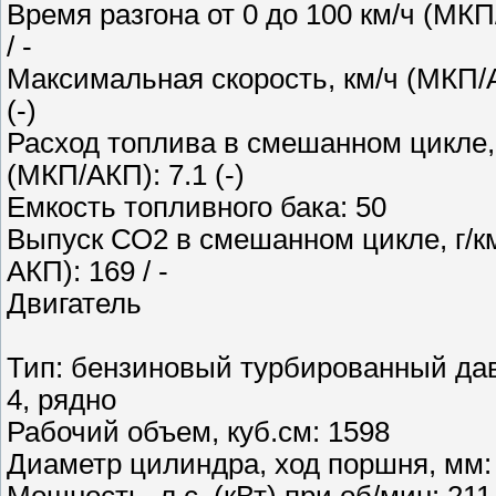
Время разгона от 0 до 100 км/ч (МКП
/ -
Максимальная скорость, км/ч (МКП/
(-)
Расход топлива в смешанном цикле,
(МКП/АКП): 7.1 (-)
Емкость топливного бака: 50
Выпуск СО2 в смешанном цикле, г/к
АКП): 169 / -
Двигатель
Тип: бензиновый турбированный давл
4, рядно
Рабочий объем, куб.см: 1598
Диаметр цилиндра, ход поршня, мм: 
Мощность, л.с. (кВт) при об/мин: 211 