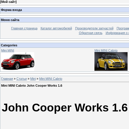
[
Мой сайт
]
Форма входа
Меню сайта
Главная страница
Каталог автомобилей
Производители запчастей
Програм
Обратная связь
Информация о 
Categories
Mini MINI
Mini MINI Cabrio
Главная
»
Статьи
»
Mini
»
Mini MINI Cabrio
Mini MINI Cabrio John Cooper Works 1.6
Mini MI
John Cooper Works 1.6