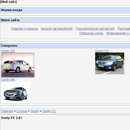
[
Мой сайт
]
Форма входа
Меню сайта
Главная страница
Каталог автомобилей
Производители запчастей
Програм
Обратная связь
Информация о 
Categories
Geely CK
Geely FC
Geely MK
Главная
»
Статьи
»
Geely
»
Geely FC
Geely FC 1.8 i
Geely 