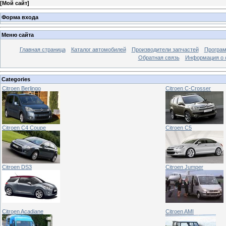
[
Мой сайт
]
Форма входа
Меню сайта
Главная страница
Каталог автомобилей
Производители запчастей
Програм
Обратная связь
Информация о 
Categories
Citroen Berlingo
Citroen C-Crosser
Citroen C4 Coupe
Citroen C5
Citroen DS3
Citroen Jumper
Citroen Acadiane
Citroen AMI