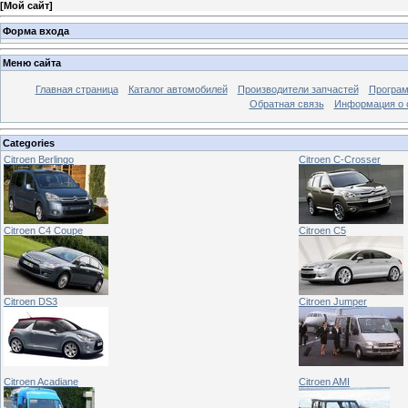
[
Мой сайт
]
Форма входа
Меню сайта
Главная страница
Каталог автомобилей
Производители запчастей
Програм
Обратная связь
Информация о 
Categories
Citroen Berlingo
Citroen C-Crosser
Citroen C4 Coupe
Citroen C5
Citroen DS3
Citroen Jumper
Citroen Acadiane
Citroen AMI