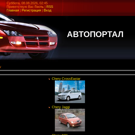
Суббота, 08.08.2026, 02:45
Приветствую Вас
Гость
|
RSS
Главная
|
Регистрация
|
Вход
АВТОПОРТАЛ
y
Chery CrossEastar
Chery Jaggi