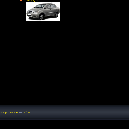
Chery QQ
ктор сайтов
—
uCoz