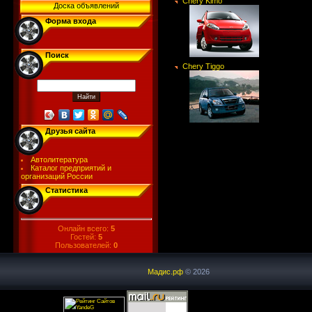
Chery Kimo
Доска объявлений
Форма входа
Поиск
Chery Tiggo
Друзья сайта
Автолитература
Каталог предприятий и
организаций России
Статистика
Онлайн всего:
5
Гостей:
5
Пользователей:
0
Мадис.рф
© 2026