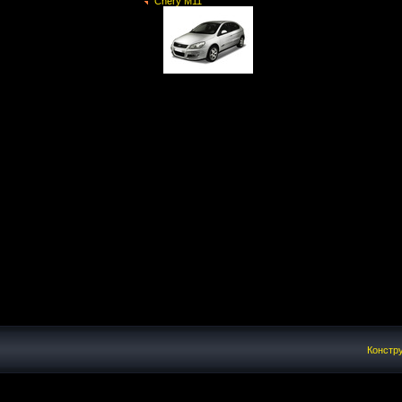
Chery M11
Констру