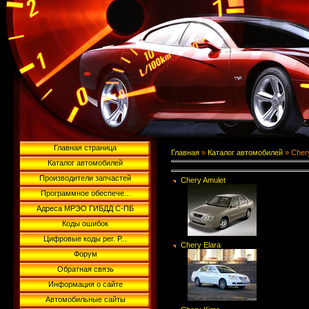
Главная страница
Главная
»
Каталог автомобилей
» Cher
Каталог автомобилей
Производители запчастей
Chery Amulet
Программное обеспече...
Адреса МРЭО ГИБДД С-ПБ
Коды ошибок
Цифровые коды рег. Р...
Chery Elara
Форум
Обратная связь
Информация о сайте
Автомобильные сайты