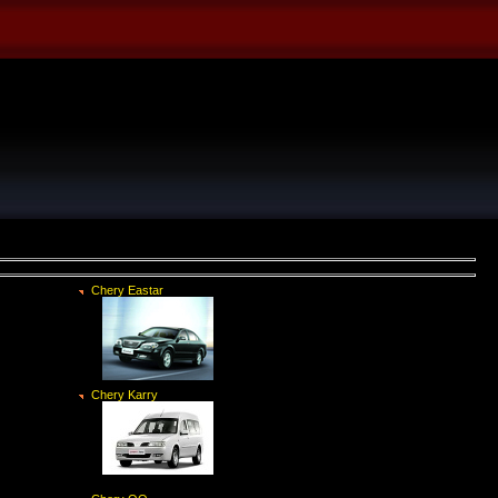
Chery Eastar
Chery Karry