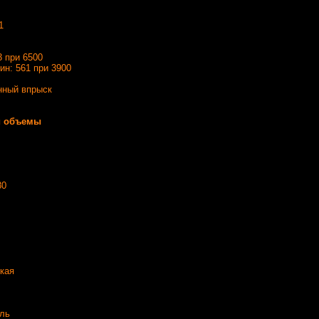
1
3 при 6500
ин: 561 при 3900
нный впрыск
и объемы
80
кая
ель