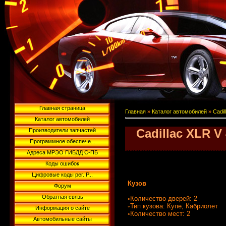
Главная страница
Главная
»
Каталог автомобилей
»
Cadil
Каталог автомобилей
Cadillac XLR V 
Производители запчастей
Программное обеспече...
Адреса МРЭО ГИБДД С-ПБ
Cadillac X
Коды ошибок
Цифровые коды рег. Р...
Кузов
Форум
Обратная связь
◦Количество дверей: 2
◦Тип кузова: Купе, Кабриолет
Информация о сайте
◦Количество мест: 2
Автомобильные сайты