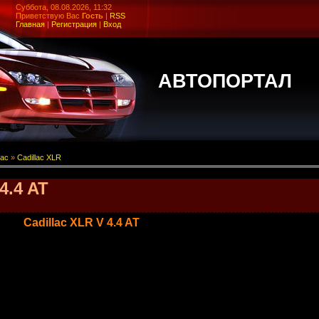
Суббота, 08.08.2026, 11:32
Приветствую Вас
Гость
|
RSS
Главная
|
Регистрация
|
Вход
АВТОПОРТАЛ
lac
»
Cadillac XLR
4.4 AT
LR V 4.4 AT