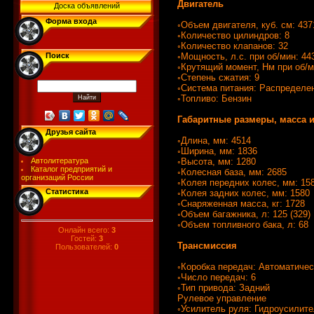
Двигатель
Доска объявлений
Форма входа
◦Объем двигателя, куб. см: 437
◦Количество цилиндров: 8
◦Количество клапанов: 32
◦Мощность, л.с. при об/мин: 44
Поиск
◦Крутящий момент, Нм при об/м
◦Степень сжатия: 9
◦Система питания: Распределе
◦Топливо: Бензин
Габаритные размеры, масса 
Друзья сайта
◦Длина, мм: 4514
◦Ширина, мм: 1836
◦Высота, мм: 1280
Автолитература
Каталог предприятий и
◦Колесная база, мм: 2685
организаций России
◦Колея передних колес, мм: 15
Статистика
◦Колея задних колес, мм: 1580
◦Снаряженная масса, кг: 1728
◦Объем багажника, л: 125 (329)
◦Объем топливного бака, л: 68
Онлайн всего:
3
Гостей:
3
Трансмиссия
Пользователей:
0
◦Коробка передач: Автоматичес
◦Число передач: 6
◦Тип привода: Задний
Рулевое управление
◦Усилитель руля: Гидроусилит