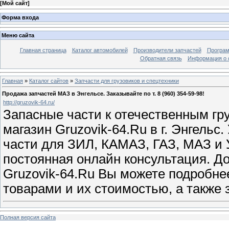
[
Мой сайт
]
Форма входа
Меню сайта
Главная страница
Каталог автомобилей
Производители запчастей
Програм
Обратная связь
Информация о 
Главная
»
Каталог сайтов
»
Запчасти для грузовиков и спецтехники
Продажа запчастей МАЗ в Энгельсе. Заказывайте по т. 8 (960) 354-59-98!
http://gruzovik-64.ru/
Запасные части к отечественным гр
магазин Gruzovik-64.Ru в г. Энгель
части для ЗИЛ, КАМАЗ, ГАЗ, МАЗ и
постоянная онлайн консультация. До
Gruzovik-64.Ru Вы можете подробне
товарами и их стоимостью, а также 
Полная версия сайта