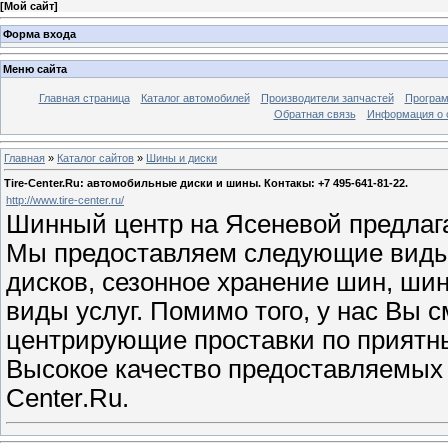
[
Мой сайт
]
Форма входа
Меню сайта
Главная страница
Каталог автомобилей
Производители запчастей
Програм
Обратная связь
Информация о 
Главная
»
Каталог сайтов
»
Шины и диски
Tire-Center.Ru: автомобильные диски и шины. Контакы: +7 495-641-81-22.
http://www.tire-center.ru/
Шинный центр на Ясеневой предлага
Мы предоставляем следующие виды 
дисков, сезонное хранение шин, шин
виды услуг. Помимо того, у нас Вы 
центрирующие проставки по приятн
Высокое качество предоставляемых у
Center.Ru.