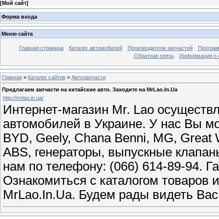
[
Мой сайт
]
Форма входа
Меню сайта
Главная страница
Каталог автомобилей
Производители запчастей
Програм
Обратная связь
Информация о 
Главная
»
Каталог сайтов
»
Автозапчасти
Предлагаем запчасти на китайские авто. Заходите на MrLao.In.Ua
http://mrlao.in.ua/
Интернет-магазин Mr. Lao осуществл
автомобилей в Украине. У нас Вы мо
BYD, Geely, Chana Benni, MG, Great 
ABS, генераторы, выпускные клапан
нам по телефону: (066) 614-89-94. Г
Ознакомиться с каталогом товаров и
MrLao.In.Ua. Будем рады видеть Вас