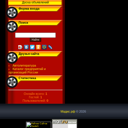
Доска объявлений
Форма входа
Поиск
Друзья сайта
Автолитература
Каталог предприятий и
организаций России
Статистика
Онлайн всего:
1
Гостей:
1
Пользователей:
0
Мадис.рф
© 2026