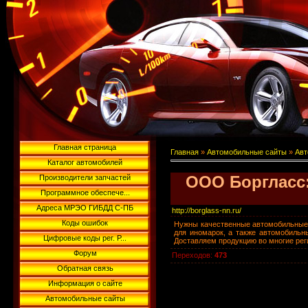
Главная страница
Главная
»
Автомобильные сайты
»
Авт
Каталог автомобилей
ООО Боргласс:
Производители запчастей
Программное обеспече...
Адреса МРЭО ГИБДД С-ПБ
http://borglass-nn.ru/
Коды ошибок
Нужны качественные автомобильные 
для иномарок, а также автомобильн
Цифровые коды рег. Р...
Доставляем продукцию во многие реги
Форум
Переходов
:
473
Обратная связь
Информация о сайте
Автомобильные сайты