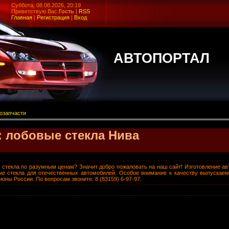
Суббота, 08.08.2026, 20:19
Приветствую Вас
Гость
|
RSS
Главная
|
Регистрация
|
Вход
АВТОПОРТАЛ
озапчасти
 лобовые стекла Нива
стекла по разумным ценам? Значит добро пожаловать на наш сайт! Изготовление ав
ые стекла для отечественных автомобилей. Особое внимание к качеству выпускае
оны России. По вопросам звоните: 8 (83159) 6-97-97.