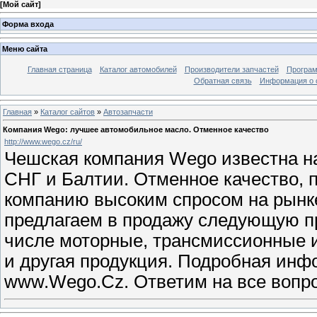
[
Мой сайт
]
Форма входа
Меню сайта
Главная страница
Каталог автомобилей
Производители запчастей
Програм
Обратная связь
Информация о 
Главная
»
Каталог сайтов
»
Автозапчасти
Компания Wego: лучшее автомобильное масло. Отменное качество
http://www.wego.cz/ru/
Чешская компания Wego известна на
СНГ и Балтии. Отменное качество, 
компанию высоким спросом на рынк
предлагаем в продажу следующую пр
числе моторные, трансмиссионные и
и другая продукция. Подробная инф
www.Wego.Cz. Ответим на все вопр