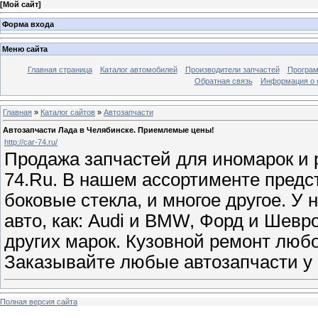
[
Мой сайт
]
Форма входа
Меню сайта
Главная страница
Каталог автомобилей
Производители запчастей
Програм
Обратная связь
Информация о 
Главная
»
Каталог сайтов
»
Автозапчасти
Автозапчасти Лада в Челябинске. Приемлемые цены!
http://car-74.ru/
Продажа запчастей для иномарок и р
74.Ru. В нашем ассортименте предс
боковые стекла, и многое другое. У 
авто, как: Audi и BMW, Форд и Шевро
других марок. Кузовной ремонт любо
Заказывайте любые автозапчасти у 
Полная версия сайта