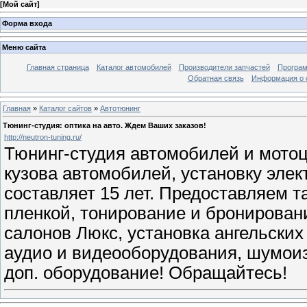
[
Мой сайт
]
Форма входа
Меню сайта
Главная страница
Каталог автомобилей
Производители запчастей
Програм
Обратная связь
Информация о 
Главная
»
Каталог сайтов
»
Автотюнинг
Тюнинг-студия: оптика на авто. Ждем Ваших заказов!
http://neutron-tuning.ru/
Тюнинг-студия автомобилей и мотоц
кузова автомобилей, установку эле
составляет 15 лет. Предоставляем т
пленкой, тонирование и бронирован
салонов Люкс, установка ангельских
аудио и видеооборудования, шумои
доп. оборудование! Обращайтесь!