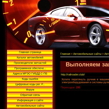
Главная страница
Главная
»
Автомобильные сайты
»
Авт
Каталог автомобилей
Выполняем заме
Производители запчастей
Программное обеспече...
Адреса МРЭО ГИБДД С-ПБ
http://railroader.club/
Коды ошибок
Хотите перетянуть ручник в машин
электрооборудования и системы рулев
Цифровые коды рег. Р...
Переходов
:
295
Форум
Обратная связь
Информация о сайте
Автомобильные сайты