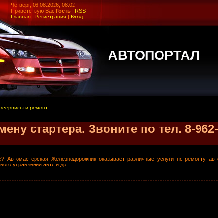
Четверг, 06.08.2026, 08:02
Приветствую Вас
Гость
|
RSS
Главная
|
Регистрация
|
Вход
АВТОПОРТАЛ
осервисы и ремонт
ну стартера. Звоните по тел. 8-962-
е? Автомастерская Железнодорожник оказывает различные услуги по ремонту авт
ого управления авто и др.