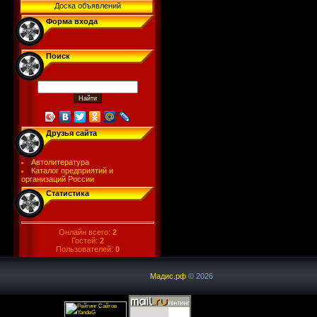
Доска объявлений
Форма входа
Поиск
Друзья сайта
Автолитература
Каталог предприятий и
организаций России
Статистика
Онлайн всего:
2
Гостей:
2
Пользователей:
0
Мадис.рф
© 2026