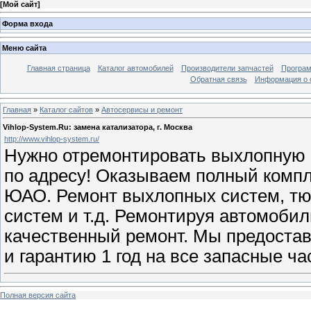
[
Мой сайт
]
Форма входа
Меню сайта
Главная страница
Каталог автомобилей
Производители запчастей
Програм
Обратная связь
Информация о 
Главная
»
Каталог сайтов
»
Автосервисы и ремонт
Vihlop-System.Ru: замена катализатора, г. Москва
http://www.vihlop-system.ru/
Нужно отремонтировать выхлопную 
по адресу! Оказываем полный компл
ЮАО. Ремонт выхлопных систем, тю
систем и т.д. Ремонтируя автомоби
качественный ремонт. Мы предостав
и гарантию 1 год на все запасные ча
Полная версия сайта