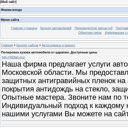
[
Мой сайт
]
Форма входа
Меню сайта
Главная страница
Каталог автомобилей
Производители запчастей
Програм
Обратная связь
Информация о 
Главная
»
Каталог сайтов
»
Автосервисы и ремонт
Полировка кузова автомобиля от царапин. Доступные цены
http://360lab.pro/
Наша фирма предлагает услуги авто
Московской области. Мы предостав
защитных антигравийных пленок на 
покрытия антидождь на стекло, защи
Опытные мастера. Звоните нам по те
Индивидуальный подход к каждому к
нашими услугами Вы можете на сайт