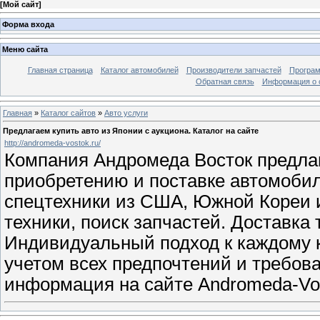
[
Мой сайт
]
Форма входа
Меню сайта
Главная страница
Каталог автомобилей
Производители запчастей
Програм
Обратная связь
Информация о 
Главная
»
Каталог сайтов
»
Авто услуги
Предлагаем купить авто из Японии с аукциона. Каталог на сайте
http://andromeda-vostok.ru/
Компания Андромеда Восток предлаг
приобретению и поставке автомоби
спецтехники из США, Южной Кореи и
техники, поиск запчастей. Доставка 
Индивидуальный подход к каждому к
учетом всех предпочтений и требов
информация на сайте Andromeda-Vo