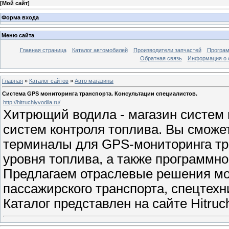
[
Мой сайт
]
Форма входа
Меню сайта
Главная страница
Каталог автомобилей
Производители запчастей
Програм
Обратная связь
Информация о 
Главная
»
Каталог сайтов
»
Авто магазины
Система GPS мониторинга транспорта. Консультации специалистов.
http://hitruchiyvodila.ru/
Хитрющий водила - магазин систем 
систем контроля топлива. Вы сможе
терминалы для GPS-мониторинга тра
уровня топлива, а также программно
Предлагаем отраслевые решения мон
пассажирского транспорта, спецтехн
Каталог представлен на сайте Hitruch