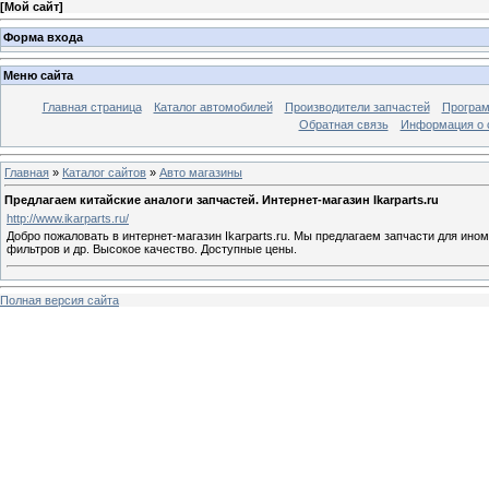
[
Мой сайт
]
Форма входа
Меню сайта
Главная страница
Каталог автомобилей
Производители запчастей
Програм
Обратная связь
Информация о 
Главная
»
Каталог сайтов
»
Авто магазины
Предлагаем китайские аналоги запчастей. Интернет-магазин Ikarparts.ru
http://www.ikarparts.ru/
Добро пожаловать в интернет-магазин Ikarparts.ru. Мы предлагаем запчасти для ин
фильтров и др. Высокое качество. Доступные цены.
Полная версия сайта