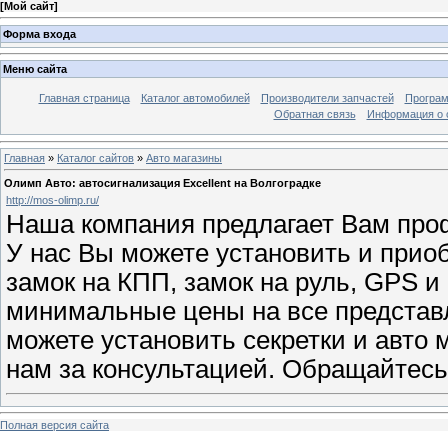
[
Мой сайт
]
Форма входа
Меню сайта
Главная страница
Каталог автомобилей
Производители запчастей
Програм
Обратная связь
Информация о 
Главная
»
Каталог сайтов
»
Авто магазины
Олимп Авто: автосигнализация Excellent на Волгоградке
http://mos-olimp.ru/
Наша компания предлагает Вам про
У нас Вы можете установить и прио
замок на КПП, замок на руль, GPS 
минимальные цены на все представл
можете установить секретки и авто 
нам за консультацией. Обращайтесь
Полная версия сайта