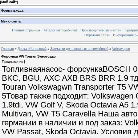
[
Мой сайт
]
Форма входа
Меню сайта
Главная страница
Каталог автомобилей
Производители запчастей
Програм
Обратная связь
Информация о 
Главная
»
Доска объявлений
»
Запчасти для легковых автомобилей
»
Volkswagen
Форсунка VW Touran Энергодар
Предложение |
Топливнаянасос- форсункаBOSCH 03
BKC, BGU, AXC AXB BRS BRR 1.9 тд
Touran Volkswagwn Transporter T5 V
5Товар также подходит: Volkswagen 
1.9tdi, VW Golf V, Skoda Octavia A5 
Multivan, VW T5 Caravella Наша авт
германии в наличии и под заказ: Vol
VW Passat, Skoda Octavia. Условия 